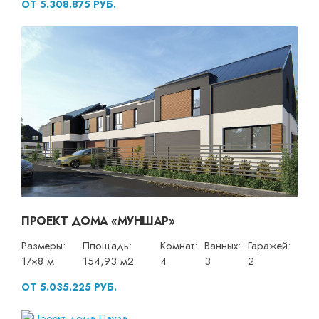
ОТ 5.308.875 РУБ.
ПРОЕКТ ДОМА «МУНШАР»
Размеры:
Площадь:
Комнат:
Ванных:
Гаражей:
17×8 м
154,93 м2
4
3
2
ОТ 5.035.225 РУБ.