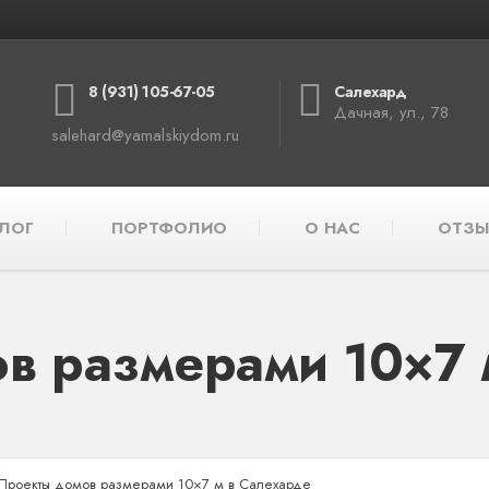
8 (931) 105-67-05
Салехард
Дачная, ул., 78
salehard@yamalskiydom.ru
ЛОГ
ПОРТФОЛИО
О НАС
ОТЗЫ
в размерами 10×7 
Проекты домов размерами 10×7 м в Салехарде