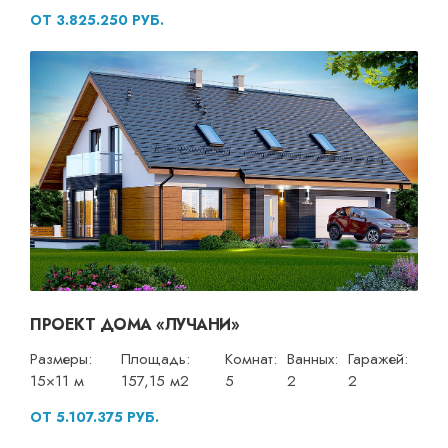
ОТ 3.825.250 РУБ.
ПРОЕКТ ДОМА «ЛУЧАНИ»
Размеры:
Площадь:
Комнат:
Ванных:
Гаражей:
15×11 м
157,15 м2
5
2
2
ОТ 5.107.375 РУБ.