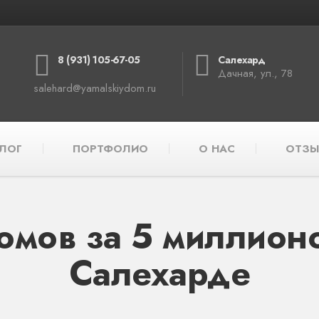
8 (931) 105-67-05
Салехард
Дачная, ул., 78
salehard@yamalskiydom.ru
ЛОГ
ПОРТФОЛИО
О НАС
ОТЗЫ
омов за 5 миллионо
Салехарде