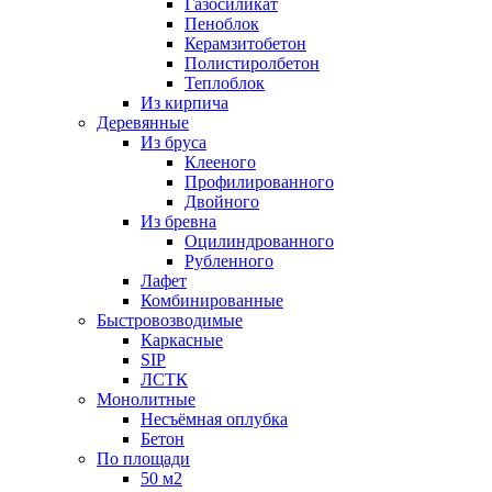
Газосиликат
Пеноблок
Керамзитобетон
Полистиролбетон
Теплоблок
Из кирпича
Деревянные
Из бруса
Клееного
Профилированного
Двойного
Из бревна
Оцилиндрованного
Рубленного
Лафет
Комбинированные
Быстровозводимые
Каркасные
SIP
ЛСТК
Монолитные
Несъёмная оплубка
Бетон
По площади
50 м2