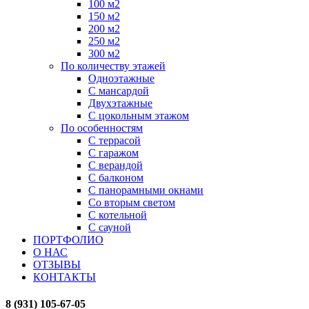
100 м2
150 м2
200 м2
250 м2
300 м2
По количеству этажей
Одноэтажные
С мансардой
Двухэтажные
С цокольным этажом
По особенностям
С террасой
С гаражом
С верандой
С балконом
С панорамными окнами
Со вторым светом
С котельной
С сауной
ПОРТФОЛИО
О НАС
ОТЗЫВЫ
КОНТАКТЫ
8 (931) 105-67-05