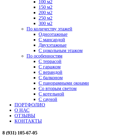
100 м2
150 м2
200 м2
250 м2
300 м2
По количеству этажей
Одноэтажные
С мансардой
Двухэтажные
С цокольным этажом
По особенностям
С террасой
С гаражом
С верандой
С балконом
С панорамными окнами
Со вторым светом
С котельной
С сауной
ПОРТФОЛИО
О НАС
ОТЗЫВЫ
КОНТАКТЫ
8 (931) 105-67-05