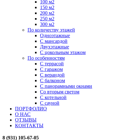
100 м2
150 м2
200 м2
250 м2
300 м2
По количеству этажей
Одноэтажные
С мансардой
Двухэтажные
С цокольным этажом
По особенностям
С террасой
С гаражом
С верандой
С балконом
С панорамными окнами
Со вторым светом
С котельной
С сауной
ПОРТФОЛИО
О НАС
ОТЗЫВЫ
КОНТАКТЫ
8 (931) 105-67-05