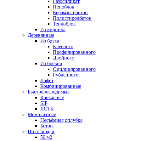
Газосиликат
Пеноблок
Керамзитобетон
Полистиролбетон
Теплоблок
Из кирпича
Деревянные
Из бруса
Клееного
Профилированного
Двойного
Из бревна
Оцилиндрованного
Рубленного
Лафет
Комбинированные
Быстровозводимые
Каркасные
SIP
ЛСТК
Монолитные
Несъёмная оплубка
Бетон
По площади
50 м2