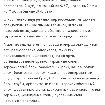
этаж монолитный ж/б, винтовые сваи, свайно-
ростверковый ж/б, ленточный из ФБС, цокольный этаж
из ФБС, забивные Ж/Б сваи,.
Относительно
внутренних перегородок
, мы можем
предложить вам различные варианты, включая
пазогребневые, каркасно-обшивные, газобетонные,
кирпичные, в зависимости от ваших предпочтений.
А для
несущих стен
на первом и втором этажах, у нас
есть разнообразие материалов, таких как:
полистиролбетон, шлакоблок, сухой брус,
оцилиндрованное бревно, каркасные стены,
керамический блок, газобетон, кирпич, как пеноблок,
блок, бревно, теплоблок, камень, профилированный
брус, брус, клееный брус, СИП-панели, газосиликатный
блок, срубы, арболитовые блоки, керамзитобетонный
блок, деревянные стены, каркасно-щитовые стены, теплая
керамика, монолитные стены, рубленные стены,
несъемная опалубка,.