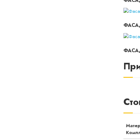
ФАСАД
ФАСА
ФАСА
При
❮
Сто
Мате
Компл