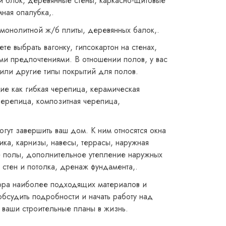
й блок, деревянные стены, каркасно-щитовые
ная опалубка,.
 монолитной ж/б плиты, деревянных балок,.
ете выбрать вагонку, гипсокартон на стенах,
ими предпочтениями. В отношении полов, у вас
или другие типы покрытий для полов.
е как гибкая черепица, керамическая
черепица, композитная черепица,
гут завершить ваш дом. К ним относятся окна
ика, карнизы, навесы, террасы, наружная
ые полы, дополнительное утепление наружных
а стен и потолка, дренаж фундамента,.
ора наиболее подходящих материалов и
обсудить подробности и начать работу над
ваши строительные планы в жизнь.