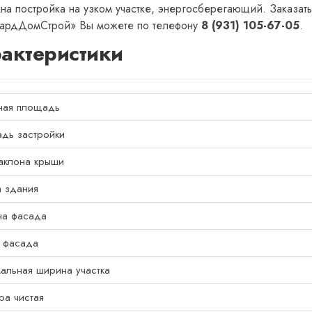
на постройка на узком участке, энергосберегающий. Заказать
ардДомСтрой» Вы можете по телефону
8 (931) 105-67-05
.
актеристики
ная площадь
дь застройки
наклона крыши
а здания
а фасада
 фасада
альная ширина участка
ра чистая