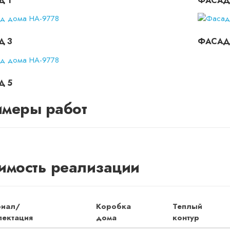
 1
ФАСАД
Д 3
ФАСАД
Д 5
меры работ
имость реализации
риал/
Коробка
Теплый
ектация
дома
контур