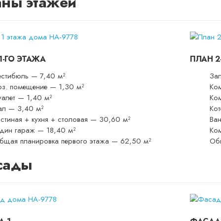
ны этажей
1-ГО ЭТАЖА
ПЛАН 2
естибюль — 7,40 м²
За
оз. помещение — 1,30 м²
Ко
уалет — 1,40 м²
Ко
ал — 3,40 м²
Кот
остиная + кухня + столовая — 30,60 м²
Ван
дин гараж — 18,40 м²
Ко
бщая планировка первого этажа — 62,50 м²
Об
сады