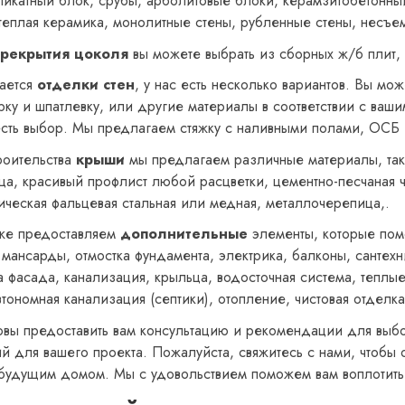
ликатный блок, срубы, арболитовые блоки, керамзитобетонны
 теплая керамика, монолитные стены, рубленные стены, несъем
рекрытия цоколя
вы можете выбрать из сборных ж/б плит,
сается
отделки стен
, у нас есть несколько вариантов. Вы мож
рку и шпатлевку, или другие материалы в соответствии с ваш
есть выбор. Мы предлагаем стяжку с наливными полами, ОСБ 
роительства
крыши
мы предлагаем различные материалы, таки
ца, красивый профлист любой расцветки, цементно-песчаная 
ическая фальцевая стальная или медная, металлочерепица,.
же предоставляем
дополнительные
элементы, которые помо
 мансарды, отмостка фундамента, электрика, балконы, сантехн
а фасада, канализация, крыльца, водосточная система, тепл
втономная канализация (септики), отопление, чистовая отделк
овы предоставить вам консультацию и рекомендации для выб
й для вашего проекта. Пожалуйста, свяжитесь с нами, чтобы 
будущим домом. Мы с удовольствием поможем вам воплотить 