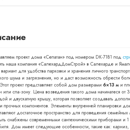
сание
авляем проект дома «Сепатан» под номером DK-7181 под
стр
ить наша компания «СалехардДомСтрой» в Салехарде и Ямал
 вариант для удобства парковки и хранения личного транспорт
кого шума и загрязнения, но и даст возможность обрести бо
 Этот проект представляет собой дом размерами
6×13 м
и п
н или спа-зону. Цена возведения такого дома начинатеся от 3
дой и двускатную крышу, которая позволяет создавать дополн
 и прочных компонентов. Элементы внутренней планировки до
тавляют достаточное пространство для проведения семейных м
быть снабжены современными сантехническими приборами и 1 
биля. Дом имеет следующие особенности, такие как: карниз, 