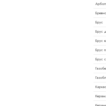
Арбол
Бревн
Брус
Брус 
Брус к
Брус 
Брус с
Газобе
Газоб
Каркас
Керам
Керам