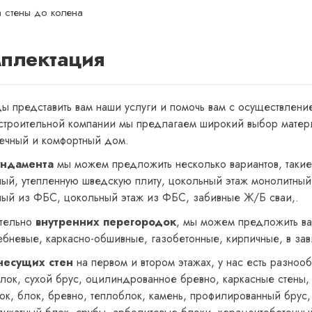
 стены до колена
плектация
ы представить вам наши услуги и помочь вам с осуществлени
строительной компании мы предлагаем широкий выбор матери
ечный и комфортный дом.
ндамента
мы можем предложить несколько вариантов, такие
ный, утепленную шведскую плиту, цокольный этаж монолитный 
ный из ФБС, цокольный этаж из ФБС, забивные Ж/Б сваи,.
тельно
внутренних перегородок
, мы можем предложить ва
ебневые, каркасно-обшивные, газобетонные, кирпичные, в зав
несущих стен
на первом и втором этажах, у нас есть разнооб
лок, сухой брус, оцилиндрованное бревно, каркасные стены, 
ок, блок, бревно, теплоблок, камень, профилированный брус,