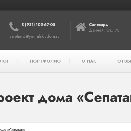
8 (931) 105-67-05
Салехард
Дачная, ул., 78
salehard@yamalskiydom.ru
ЛОГ
ПОРТФОЛИО
О НАС
ОТЗЫ
роект дома «Сепата
ома «Сепатан»