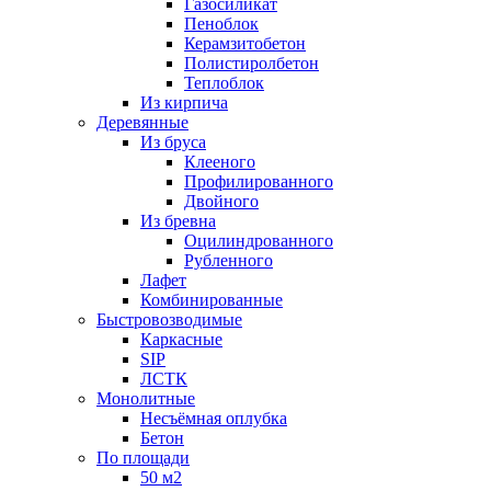
Газосиликат
Пеноблок
Керамзитобетон
Полистиролбетон
Теплоблок
Из кирпича
Деревянные
Из бруса
Клееного
Профилированного
Двойного
Из бревна
Оцилиндрованного
Рубленного
Лафет
Комбинированные
Быстровозводимые
Каркасные
SIP
ЛСТК
Монолитные
Несъёмная оплубка
Бетон
По площади
50 м2