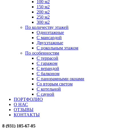
100 м2
150 м2
200 м2
250 м2
300 м2
По количеству этажей
Одноэтажные
С мансардой
Двухэтажные
С цокольным этажом
По особенностям
С террасой
С гаражом
С верандой
С балконом
С панорамными окнами
Со вторым светом
С котельной
С сауной
ПОРТФОЛИО
О НАС
ОТЗЫВЫ
КОНТАКТЫ
8 (931) 105-67-05