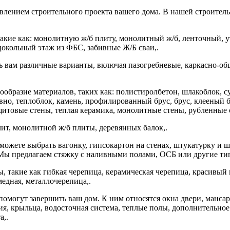
твлением строительного проекта вашего дома. В нашей строите
акие как: монолитную ж/б плиту, монолитный ж/б, ленточный, 
цокольный этаж из ФБС, забивные Ж/Б сваи,.
 вам различные варианты, включая пазогребневые, каркасно-об
нообразие материалов, таких как: полистиролбетон, шлакоблок, 
ревно, теплоблок, камень, профилированный брус, брус, клееный
итовые стены, теплая керамика, монолитные стены, рубленные с
ит, монолитной ж/б плиты, деревянных балок,.
ы можете выбрать вагонку, гипсокартон на стенах, штукатурку и
 Мы предлагаем стяжку с наливными полами, ОСБ или другие ти
 такие как гибкая черепица, керамическая черепица, красивый
медная, металлочерепица,.
омогут завершить ваш дом. К ним относятся окна двери, мансар
ция, крыльца, водосточная система, теплые полы, дополнительно
а,.