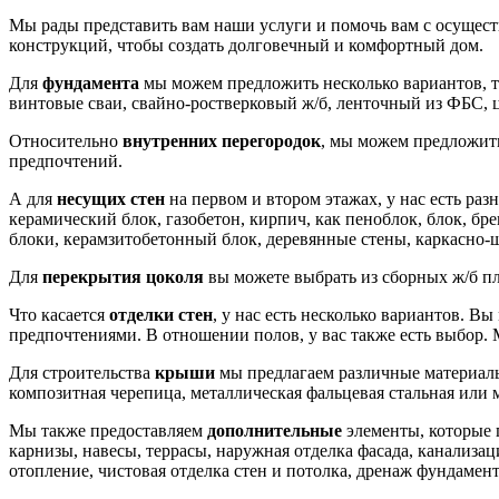
Мы рады представить вам наши услуги и помочь вам с осущес
конструкций, чтобы создать долговечный и комфортный дом.
Для
фундамента
мы можем предложить несколько вариантов, т
винтовые сваи, свайно-ростверковый ж/б, ленточный из ФБС, 
Относительно
внутренних перегородок
, мы можем предложить
предпочтений.
А для
несущих стен
на первом и втором этажах, у нас есть раз
керамический блок, газобетон, кирпич, как пеноблок, блок, б
блоки, керамзитобетонный блок, деревянные стены, каркасно-щ
Для
перекрытия цоколя
вы можете выбрать из сборных ж/б пл
Что касается
отделки стен
, у нас есть несколько вариантов. В
предпочтениями. В отношении полов, у вас также есть выбор.
Для строительства
крыши
мы предлагаем различные материалы,
композитная черепица, металлическая фальцевая стальная или 
Мы также предоставляем
дополнительные
элементы, которые п
карнизы, навесы, террасы, наружная отделка фасада, канализа
отопление, чистовая отделка стен и потолка, дренаж фундамент