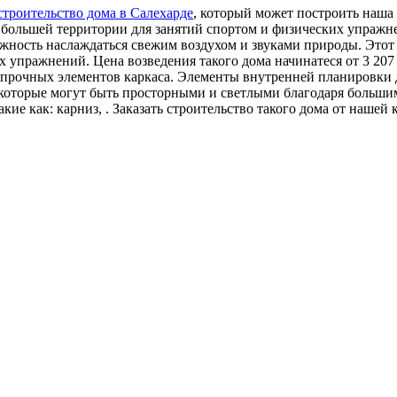
строительство дома в Салехарде
, который может построить наша
большей территории для занятий спортом и физических упражне
ожность наслаждаться свежим воздухом и звуками природы. Этот
х упражнений. Цена возведения такого дома начинатеся от 3 207
з прочных элементов каркаса. Элементы внутренней планировки 
), которые могут быть просторными и светлыми благодаря больш
акие как: карниз, . Заказать строительство такого дома от на