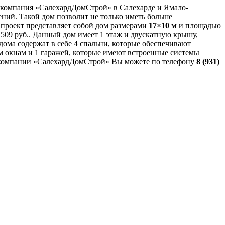
 компания «СалехардДомСтрой» в Салехарде и Ямало-
ний. Такой дом позволит не только иметь больше
 проект представляет собой дом размерами
17×10 м
и площадью
 509 руб.. Данный дом имеет 1 этаж и двускатную крышу,
дома содержат в себе 4 спальни, которые обеспечивают
им окнам и 1 гаражей, которые имеют встроенные системы
шей компании «СалехардДомСтрой» Вы можете по телефону
8 (931)