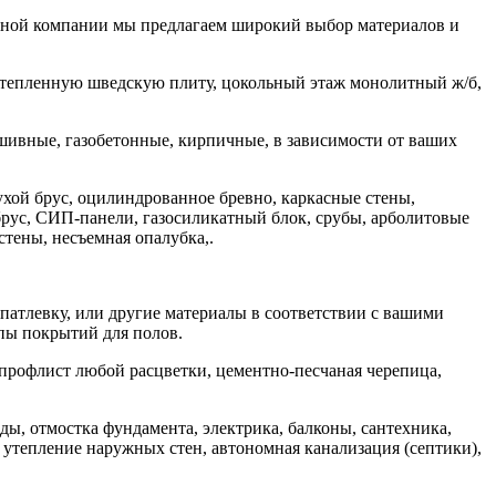
льной компании мы предлагаем широкий выбор материалов и
утепленную шведскую плиту, цокольный этаж монолитный ж/б,
шивные, газобетонные, кирпичные, в зависимости от ваших
сухой брус, оцилиндрованное бревно, каркасные стены,
 брус, СИП-панели, газосиликатный блок, срубы, арболитовые
тены, несъемная опалубка,.
 шпатлевку, или другие материалы в соответствии с вашими
пы покрытий для полов.
 профлист любой расцветки, цементно-песчаная черепица,
ды, отмостка фундамента, электрика, балконы, сантехника,
е утепление наружных стен, автономная канализация (септики),